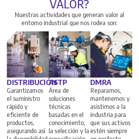
VALOR?
Nuestras actividades que generan valor al
entorno industrial que nos rodea son:
ASTP
DISTRIBUCIÓN
DMRA
Área de
Garantizamos
Reparamos,
soluciones
el suministro
mantenemos y
técnicas
rápido y
asistimos a la
basadas en el
eficiente de
industria para
conocimiento,
productos,
que sus activos
la selección y la
asegurando así
estén siempre
especificación
la disponibilidad
en perfecto