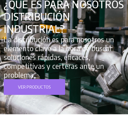
¿QUÉ ES PARA NOSOTROS
DISTRIBUCIÓN
INDUSTRIAL?
La distribución es para nosotros un
elemento clave a la hora de buscar
soluciones rápidas, eficaces,
competitivas y certeras ante un
problema.
VER PRODUCTOS