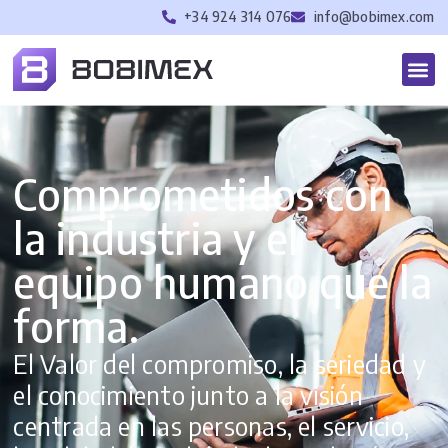
+34 924 314 076
info@bobimex.com
Comprometidos con
la industria y el
equipo humano que la
forma.
El Valor del compromiso, la seriedad y
el conocimiento junto a la visión
centrada en las personas, el servicio,