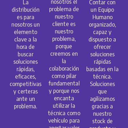
nosotros el
La
Contar con
problema de
distribución
un Equipo
nuestro
es para
Humano
cliente es
nosotros un
organizado,
nuestro
elemento
capaz y
problema,
clave a la
dispuesto a
porque
hora de
ofrecer
creemos en
buscar
soluciones
la
soluciones
rápidas
colaboración
rápidas,
basadas en la
como pilar
eficaces,
técnica.
fundamental
competitivas
Soluciones
y porque nos
y certeras
que
encanta
ante un
agilizamos
utilizar la
problema.
gracias a
técnica como
nuestro
vehículo para
stock de
aportar valor