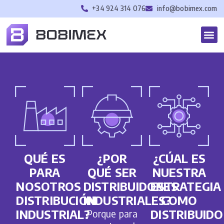
+34 924 314 076
info@bobimex.com
QUÉ ES
¿POR
¿CÚAL ES
PARA
QUÉ SER
NUESTRA
NOSOTROS
DISTRIBUIDORES
ESTRATEGIA
DISTRIBUCIÓN
INDUSTRIALES?
COMO
INDUSTRIAL?
DISTRIBUID
Porque para